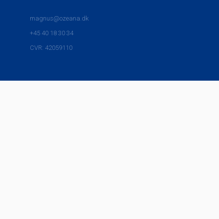
magnus@ozeana.dk
+45 40 18 30 34
CVR: 42059110